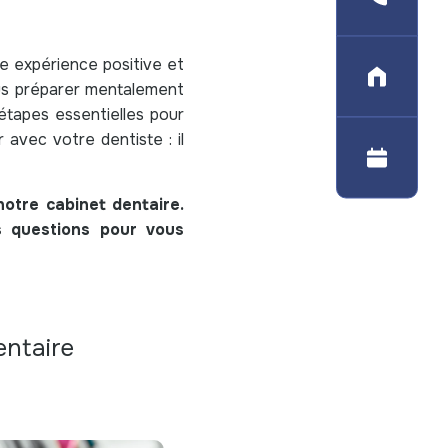
ne expérience positive et
Itinéra
ous préparer mentalement
étapes essentielles pour
 avec votre dentiste : il
Prendr
notre cabinet dentaire.
 questions pour vous
ntaire