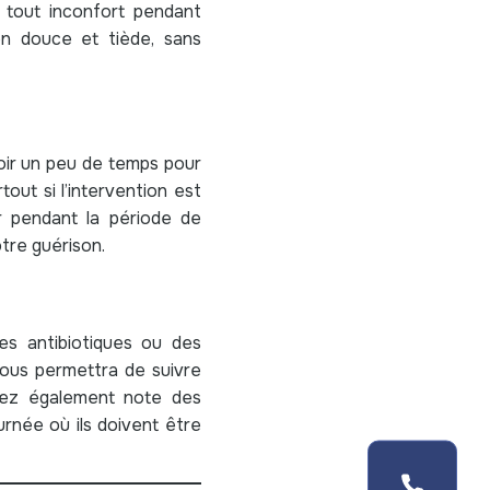
r tout inconfort pendant
ion douce et tiède, sans
voir un peu de temps pour
out si l’intervention est
r pendant la période de
tre guérison.
es antibiotiques ou des
vous permettra de suivre
enez également note des
rnée où ils doivent être
05 61 